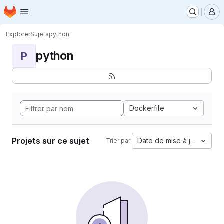
Page d'accueil
Passer au contenu principal
M
Explorer
Sujets
python
python
P
Dockerfile
Projets sur ce sujet
Date de mise à jour
Trier par: