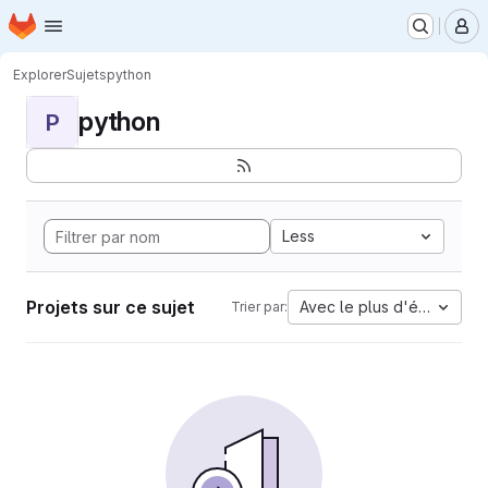
Page d'accueil
Passer au contenu principal
M
Explorer
Sujets
python
python
P
Less
Projets sur ce sujet
Avec le plus d'étoiles
Trier par: