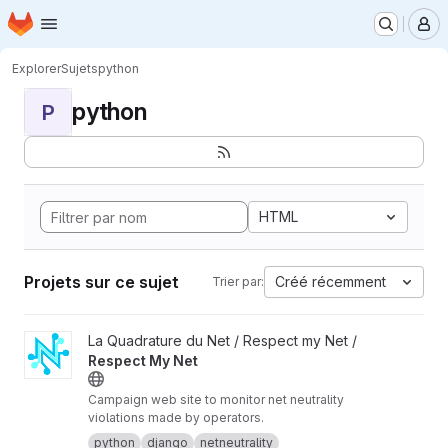
Page d'accueil
Passer au contenu principal
M
Explorer
Sujets
python
python
P
HTML
Projets sur ce sujet
Créé récemment
Trier par:
Afficher le projet Respect My Net
La Quadrature du Net / Respect my Net /
Respect My Net
Campaign web site to monitor net neutrality
violations made by operators.
python
django
netneutrality