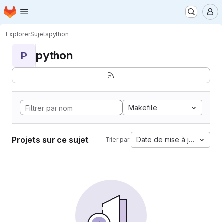
Page d'accueil
Passer au contenu principal
M
Explorer
Sujets
python
python
P
Makefile
Projets sur ce sujet
Date de mise à jour
Trier par: