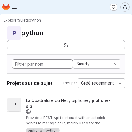
Page d'accueil
Passer au contenu principal
M
Explorer
Sujets
python
python
P
Smarty
Projets sur ce sujet
Créé récemment
Trier par:
Afficher le projet piphone-sip
La Quadrature du Net / piphone /
piphone-
P
sip
Provide a REST Api to interact with an asterisk
server to manage calls, mainly used for the
piphone.
piphone
python