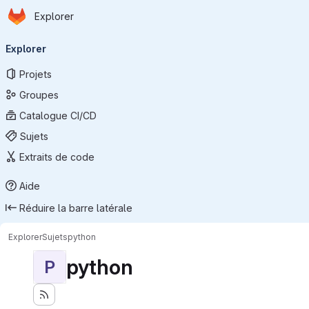
Page d'accueil
Passer au contenu principal
Explorer
Navigation principale
Explorer
Projets
Groupes
Catalogue CI/CD
Sujets
Extraits de code
Aide
Réduire la barre latérale
Explorer
Sujets
python
python
P