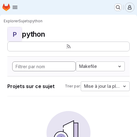
Page d'accueil
Passer au contenu principal
M
Explorer
Sujets
python
python
P
Makefile
Projets sur ce sujet
Mise à jour la plus ancien
Trier par: