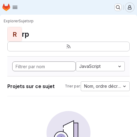
Page d'accueil
Passer au contenu principal
M
Explorer
Sujets
rp
rp
R
JavaScript
Projets sur ce sujet
Nom, ordre décroissant
Trier par: