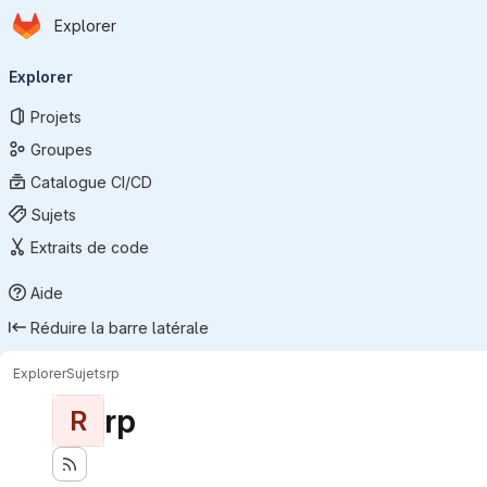
Page d'accueil
Passer au contenu principal
Explorer
Navigation principale
Explorer
Projets
Groupes
Catalogue CI/CD
Sujets
Extraits de code
Aide
Réduire la barre latérale
Explorer
Sujets
rp
rp
R