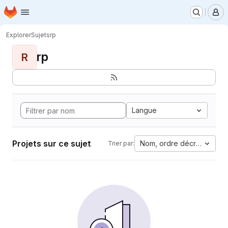
Page d'accueil
Passer au contenu principal
M
Explorer
Sujets
rp
rp
R
Langue
Projets sur ce sujet
Nom, ordre décroissant
Trier par: