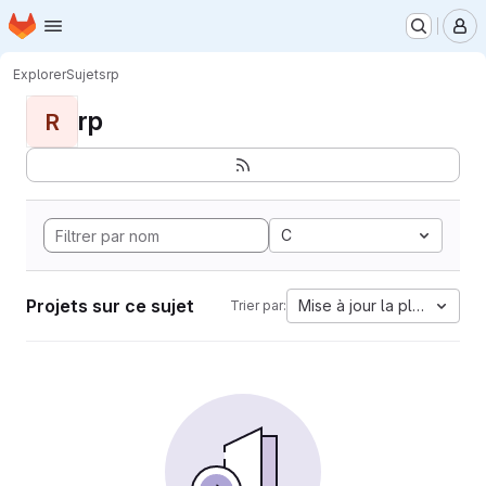
Page d'accueil
Passer au contenu principal
M
Explorer
Sujets
rp
rp
R
C
Projets sur ce sujet
Mise à jour la plus ancien
Trier par: