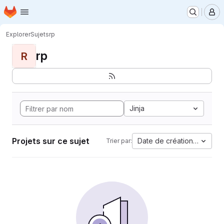
Page d'accueil
Passer au contenu principal
M
Explorer
Sujets
rp
rp
R
Jinja
Projets sur ce sujet
Date de création la plus 
Trier par: