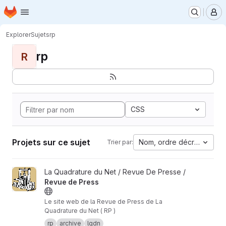
Page d'accueil
Passer au contenu principal
M
Explorer
Sujets
rp
rp
R
CSS
Projets sur ce sujet
Nom, ordre décroissant
Trier par:
Afficher le projet Revue de Press
La Quadrature du Net / Revue De Presse /
Revue de Press
Le site web de la Revue de Press de La
Quadrature du Net ( RP )
rp
archive
lqdn