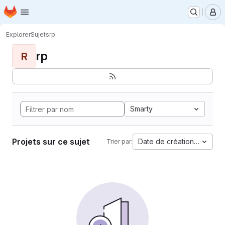
Page d'accueil
Passer au contenu principal
M
Explorer
Sujets
rp
rp
R
Smarty
Projets sur ce sujet
Date de création la plus 
Trier par: