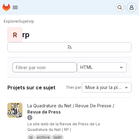
Page d'accueil
Passer au contenu principal
M
Explorer
Sujets
rp
rp
R
HTML
Projets sur ce sujet
Mise à jour la plus ancien
Trier par:
Afficher le projet Revue de Press
La Quadrature du Net / Revue De Presse /
Revue de Press
Le site web de la Revue de Press de La
Quadrature du Net ( RP )
rp
archive
lqdn