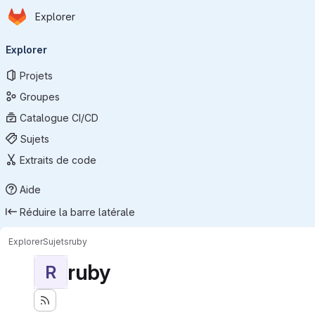
Page d'accueil
Passer au contenu principal
Explorer
Navigation principale
Explorer
Projets
Groupes
Catalogue CI/CD
Sujets
Extraits de code
Aide
Réduire la barre latérale
Explorer
Sujets
ruby
ruby
R