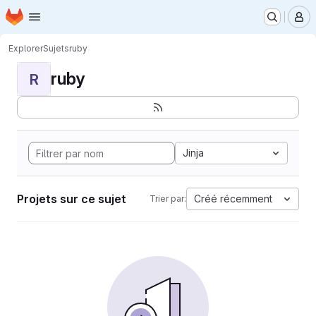
Page d'accueil
Passer au contenu principal
M
Explorer
Sujets
ruby
ruby
R
Jinja
Projets sur ce sujet
Créé récemment
Trier par: