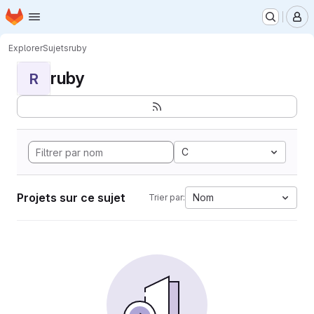
Page d'accueil
Passer au contenu principal
M
Explorer
Sujets
ruby
ruby
R
C
Projets sur ce sujet
Nom
Trier par: