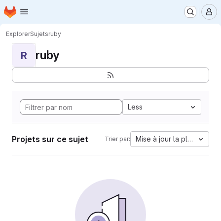
Page d'accueil
Passer au contenu principal
M
Explorer
Sujets
ruby
ruby
R
Less
Projets sur ce sujet
Mise à jour la plus ancien
Trier par: