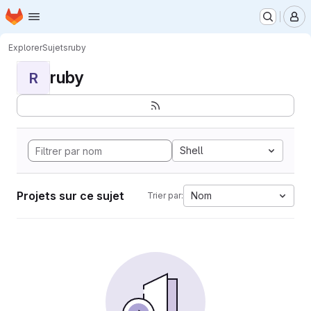
Page d'accueil
Passer au contenu principal
M
Explorer
Sujets
ruby
ruby
R
Shell
Projets sur ce sujet
Nom
Trier par: