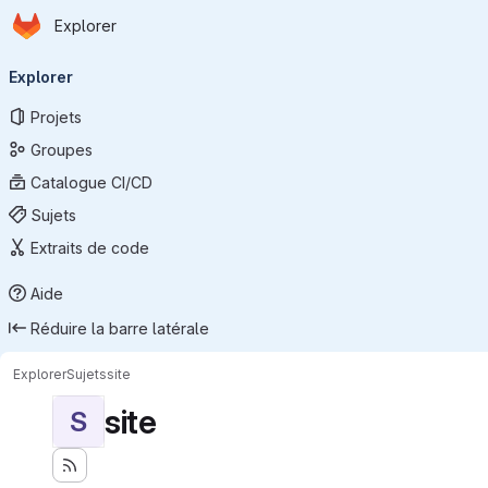
Page d'accueil
Passer au contenu principal
Explorer
Navigation principale
Explorer
Projets
Groupes
Catalogue CI/CD
Sujets
Extraits de code
Aide
Réduire la barre latérale
Explorer
Sujets
site
site
S