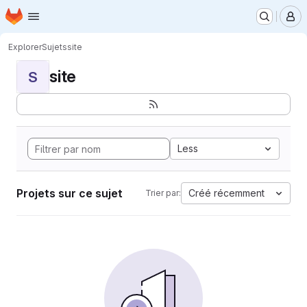
Page d'accueil
Passer au contenu principal
M
Explorer
Sujets
site
site
S
Less
Projets sur ce sujet
Créé récemment
Trier par: