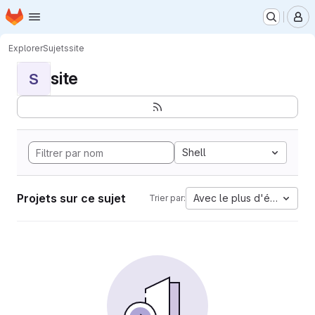
Page d'accueil
Passer au contenu principal
M
Explorer
Sujets
site
site
S
Shell
Projets sur ce sujet
Avec le plus d'étoiles
Trier par: