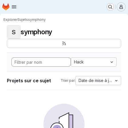
Page d'accueil
Passer au contenu principal
M
Explorer
Sujets
symphony
symphony
S
Hack
Projets sur ce sujet
Date de mise à jour
Trier par: