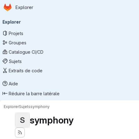
Page d'accueil
Passer au contenu principal
Explorer
Navigation principale
Explorer
Projets
Groupes
Catalogue CI/CD
Sujets
Extraits de code
Aide
Réduire la barre latérale
Explorer
Sujets
symphony
symphony
S