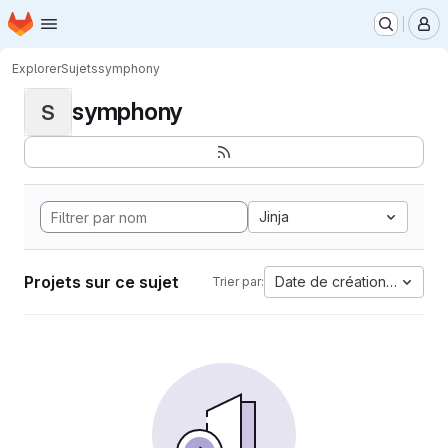
Page d'accueil
Passer au contenu principal
M
Explorer
Sujets
symphony
symphony
S
Jinja
Projets sur ce sujet
Date de création la plus 
Trier par: