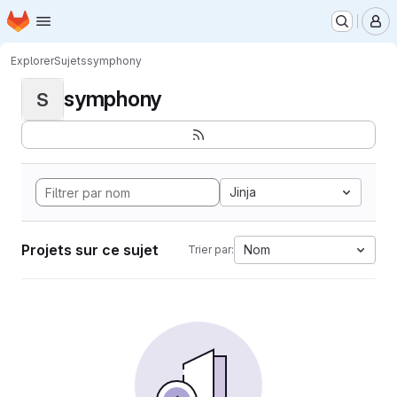
Page d'accueil
Passer au contenu principal
M
Explorer
Sujets
symphony
symphony
S
Jinja
Projets sur ce sujet
Nom
Trier par: