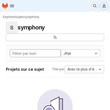
Page d'accueil
Passer au contenu principal
M
Explorer
Sujets
symphony
symphony
S
Jinja
Projets sur ce sujet
Avec le plus d'étoiles
Trier par: