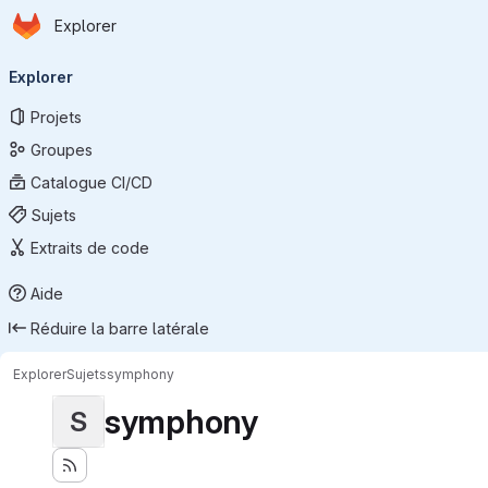
Page d'accueil
Passer au contenu principal
Explorer
Navigation principale
Explorer
Projets
Groupes
Catalogue CI/CD
Sujets
Extraits de code
Aide
Réduire la barre latérale
Explorer
Sujets
symphony
symphony
S