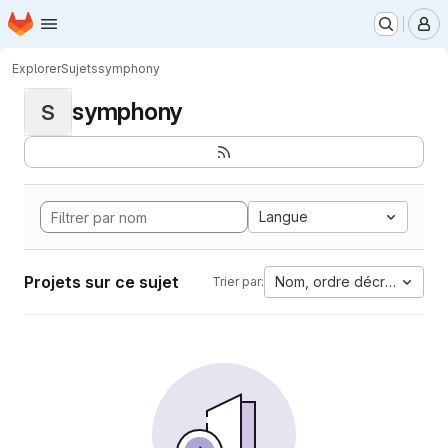
Page d'accueil
Passer au contenu principal
M
Explorer
Sujets
symphony
symphony
S
Langue
Projets sur ce sujet
Nom, ordre décroissant
Trier par: