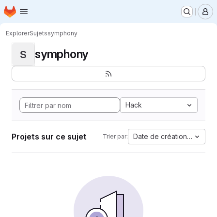
Page d'accueil
Passer au contenu principal
M
Explorer
Sujets
symphony
symphony
S
Hack
Projets sur ce sujet
Date de création la plus 
Trier par: