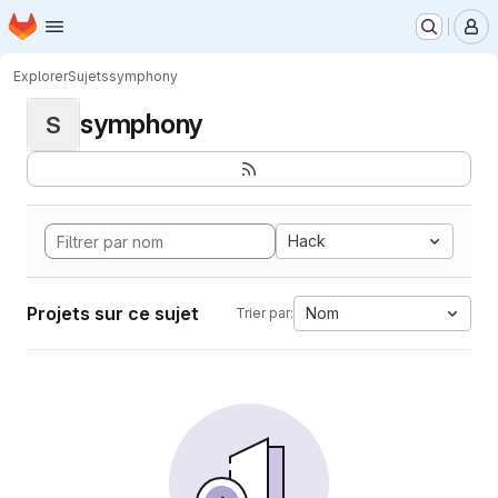
Page d'accueil
Passer au contenu principal
M
Explorer
Sujets
symphony
symphony
S
Hack
Projets sur ce sujet
Nom
Trier par: