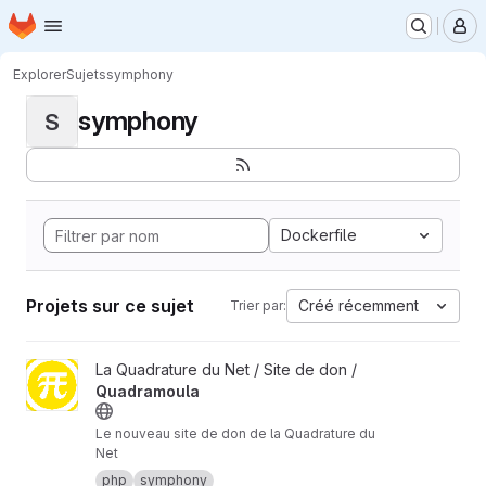
Page d'accueil
Passer au contenu principal
M
Explorer
Sujets
symphony
symphony
S
Dockerfile
Projets sur ce sujet
Créé récemment
Trier par:
Afficher le projet Quadramoula
La Quadrature du Net / Site de don /
Quadramoula
Le nouveau site de don de la Quadrature du
Net
php
symphony