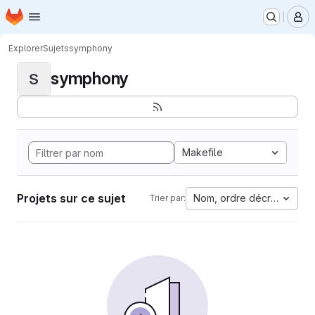
Page d'accueil
Passer au contenu principal
M
Explorer
Sujets
symphony
symphony
S
Makefile
Projets sur ce sujet
Nom, ordre décroissant
Trier par: