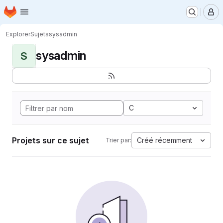
Page d'accueil
Passer au contenu principal
M
Explorer
Sujets
sysadmin
sysadmin
S
C
Projets sur ce sujet
Créé récemment
Trier par: