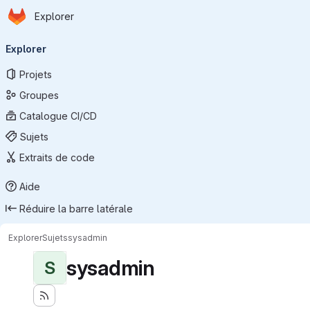
Page d'accueil
Passer au contenu principal
Explorer
Navigation principale
Explorer
Projets
Groupes
Catalogue CI/CD
Sujets
Extraits de code
Aide
Réduire la barre latérale
Explorer
Sujets
sysadmin
sysadmin
S