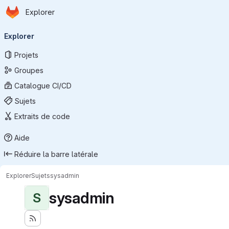
Page d'accueil
Passer au contenu principal
Explorer
Navigation principale
Explorer
Projets
Groupes
Catalogue CI/CD
Sujets
Extraits de code
Aide
Réduire la barre latérale
Explorer
Sujets
sysadmin
sysadmin
S