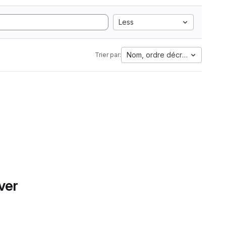
Less
Nom, ordre décroissant
Trier par:
ver