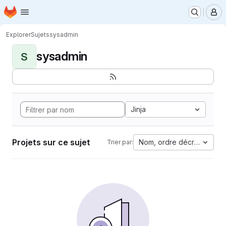
Page d'accueil
Passer au contenu principal
M
Explorer
Sujets
sysadmin
sysadmin
S
Jinja
Projets sur ce sujet
Nom, ordre décroissant
Trier par: