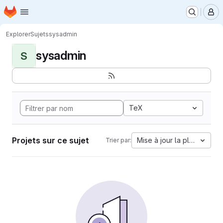
Page d'accueil
Passer au contenu principal
M
Explorer
Sujets
sysadmin
sysadmin
S
TeX
Projets sur ce sujet
Mise à jour la plus ancien
Trier par: