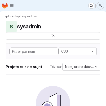
Page d'accueil
Passer au contenu principal
M
Explorer
Sujets
sysadmin
sysadmin
S
CSS
Projets sur ce sujet
Nom, ordre décroissant
Trier par: