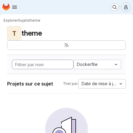
Page d'accueil
Passer au contenu principal
M
Explorer
Sujets
theme
theme
T
Dockerfile
Projets sur ce sujet
Date de mise à jour
Trier par: