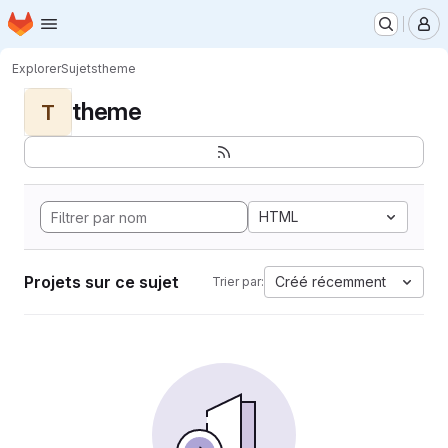
Page d'accueil
Passer au contenu principal
M
Explorer
Sujets
theme
theme
T
HTML
Projets sur ce sujet
Créé récemment
Trier par: