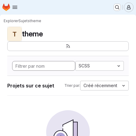
Page d'accueil
Passer au contenu principal
M
Explorer
Sujets
theme
theme
T
SCSS
Projets sur ce sujet
Créé récemment
Trier par: