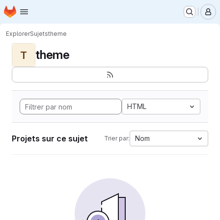
Page d'accueil
Passer au contenu principal
M
Explorer
Sujets
theme
theme
T
HTML
Projets sur ce sujet
Nom
Trier par: