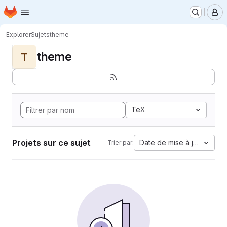
Page d'accueil
Passer au contenu principal
M
Explorer
Sujets
theme
theme
T
TeX
Projets sur ce sujet
Date de mise à jour
Trier par: