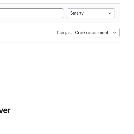
Smarty
Créé récemment
Trier par:
ver