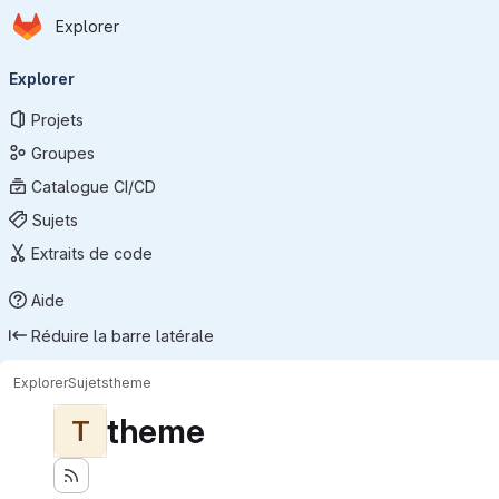
Page d'accueil
Passer au contenu principal
Explorer
Navigation principale
Explorer
Projets
Groupes
Catalogue CI/CD
Sujets
Extraits de code
Aide
Réduire la barre latérale
Explorer
Sujets
theme
theme
T