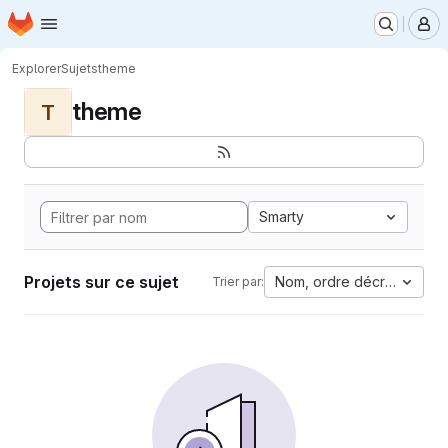
Page d'accueil
Passer au contenu principal
M
Explorer
Sujets
theme
theme
T
Smarty
Projets sur ce sujet
Nom, ordre décroissant
Trier par: