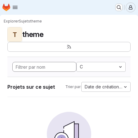
Page d'accueil
Passer au contenu principal
M
Explorer
Sujets
theme
theme
T
C
Projets sur ce sujet
Date de création la plus 
Trier par: