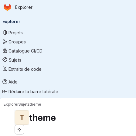
Page d'accueil
Passer au contenu principal
Explorer
Navigation principale
Explorer
Projets
Groupes
Catalogue CI/CD
Sujets
Extraits de code
Aide
Réduire la barre latérale
Explorer
Sujets
theme
theme
T