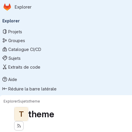
Page d'accueil
Passer au contenu principal
Explorer
Navigation principale
Explorer
Projets
Groupes
Catalogue CI/CD
Sujets
Extraits de code
Aide
Réduire la barre latérale
Explorer
Sujets
theme
theme
T